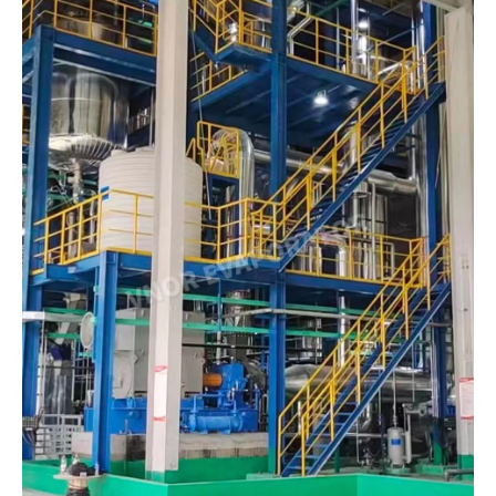
Центрифуга
Многоступенчатый испаритель
Испаритель МВР
Тепловой насос Испаритель
Сухая система маточной
жидкости