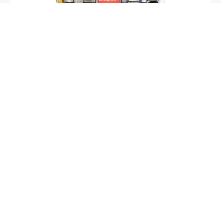
Чжуан Синчжун, заместитель секретаря парткома Университета Вэньчжоу, и сопровождающие его лица посетили Внорскую технологическую биржу и успешно завершили церемонию подписания для школы-предприятия.
2022-07-07
Компания Zhejiang Vnor Environmental Protection
Technology Co., Ltd. (код ценных бумаг: 872205)
является высокотехнологичным предприятием,
специализирующимся на исследованиях и разработках
передовых технологий выпаривания (концентрации),
кристаллизации, а также в исследованиях, разработках
и производстве различных испарителей