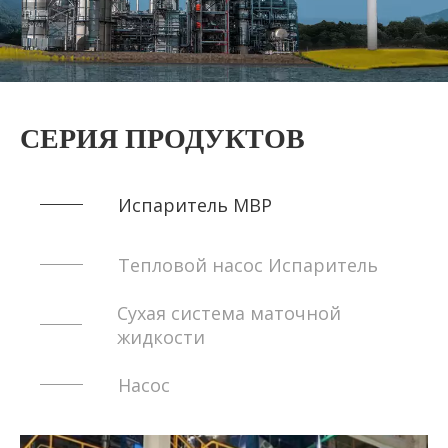
Компрессор
Центрифуга
СЕРИЯ ПРОДУКТОВ
Многоступенчатый испаритель
Испаритель МВР
Тепловой насос Испаритель
Сухая система маточной
жидкости
Насос
Компрессор