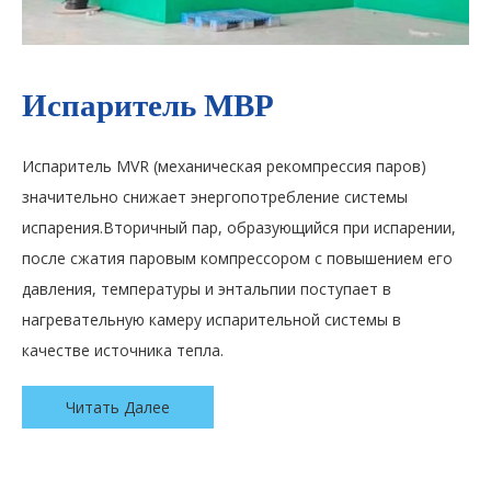
Испаритель МВР
Т
Испаритель MVR (механическая рекомпрессия паров)
Ис
значительно снижает энергопотребление системы
эл
испарения.Вторичный пар, образующийся при испарении,
эф
после сжатия паровым компрессором с повышением его
те
давления, температуры и энтальпии поступает в
мо
нагревательную камеру испарительной системы в
от
качестве источника тепла.
Читать Далее